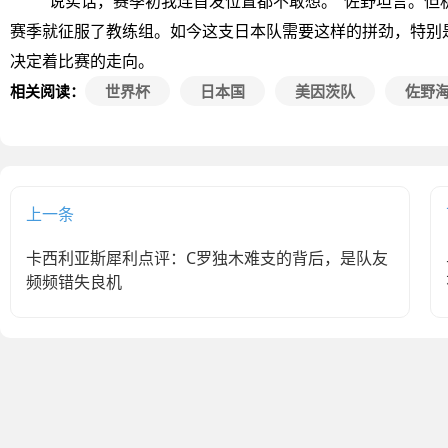
"说实话，赛季初我连首发位置都不敢想。"佐野坦言。但
赛季就征服了教练组。如今这支日本队需要这样的拼劲，特别
决定着比赛的走向。
相关阅读：
世界杯
日本国
美因茨队
佐野
上一条
卡西利亚斯犀利点评：C罗独木难支的背后，是队友
频频错失良机