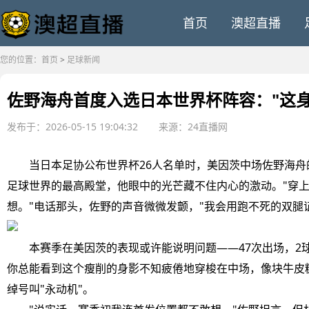
首页
澳超直播
您的位置：
首页
>
足球新闻
佐野海舟首度入选日本世界杯阵容："这
发布于：2026-05-15 19:04:32
来源：24直播网
当日本足协公布世界杯26人名单时，美因茨中场佐野海舟的
足球世界的最高殿堂，他眼中的光芒藏不住内心的激动。"穿
想。"电话那头，佐野的声音微微发颤，"我会用跑不死的双腿
本赛季在美因茨的表现或许能说明问题——47次出场，2球
你总能看到这个瘦削的身影不知疲倦地穿梭在中场，像块牛皮
绰号叫"永动机"。