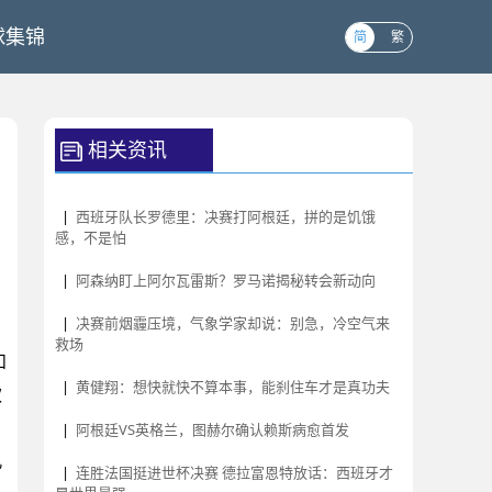
球集锦
简
繁
相关资讯
|
西班牙队长罗德里：决赛打阿根廷，拼的是饥饿
感，不是怕
|
阿森纳盯上阿尔瓦雷斯？罗马诺揭秘转会新动向
|
决赛前烟霾压境，气象学家却说：别急，冷空气来
救场
和
|
黄健翔：想快就快不算本事，能刹住车才是真功夫
欢
|
阿根廷VS英格兰，图赫尔确认赖斯病愈首发
孔
|
连胜法国挺进世杯决赛 德拉富恩特放话：西班牙才