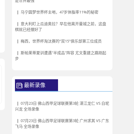
是世界最强
|
马宁圆梦世界杯主哨，47岁体脂率11%的秘密
|
意大利盯上瓜迪奥拉？早在他离开曼城之前，这盘
棋就已经摆好了
|
梅西，世界杯淘汰赛的“双15”俱乐部第三位成员
|
斯帕莱蒂夏训遭遇"半成品"阵容 尤文重建之路刚起
步
最新录像
|
07月23日 佛山西甲足球联赛第3轮 湛江龙仁 VS 白坭
兴龙 全场录像
|
07月23日 佛山西甲足球联赛第3轮 广州求其 VS 广东
飞马 全场录像