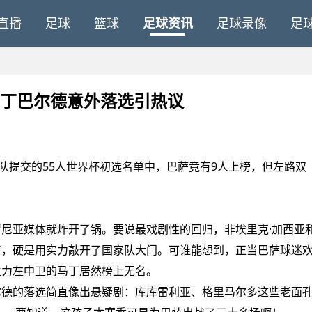
直播
足球
篮球
足球资讯
足球录像
足
马丁巴尔德意外落选引热议
提交的55人世界杯初选名单中，巴萨竟有9人上榜，但左路双
亚媒体就炸开了锅。要说最戏剧性的回归，非埃里克·加西亚
将，硬是用实力敲开了国家队大门。可谁能想到，正当巴萨球迷
主力左中卫的马丁居然榜上无名。
德的落选简直像出悬疑剧：库库雷利亚、格里马尔多这些老面