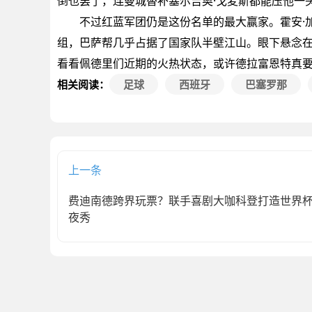
倒也罢了，连曼城替补塞尔吉奥·戈麦斯都能压他一
不过红蓝军团仍是这份名单的最大赢家。霍安·加
组，巴萨帮几乎占据了国家队半壁江山。眼下悬念在
看看佩德里们近期的火热状态，或许德拉富恩特真
相关阅读：
足球
西班牙
巴塞罗那
上一条
费迪南德跨界玩票？联手喜剧大咖科登打造世界
夜秀