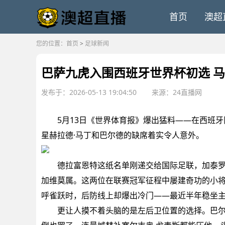
首页
澳超
您的位置：
首页
>
足球新闻
巴萨九虎入围西班牙世界杯初选 
发布于：2026-05-13 19:04:50
来源：24直播网
5月13日《世界体育报》爆出猛料——在西班牙队
星赫拉德·马丁和巴尔德的缺席着实令人意外。
德拉富恩特这纸名单刚递交给国际足联，加泰罗尼
加维莫属。这两位在联赛冠军征程中屡建奇功的小
呼雀跃时，后防线上却爆出冷门——最近半年稳坐
更让人摸不着头脑的是左后卫位置的选择。巴尔