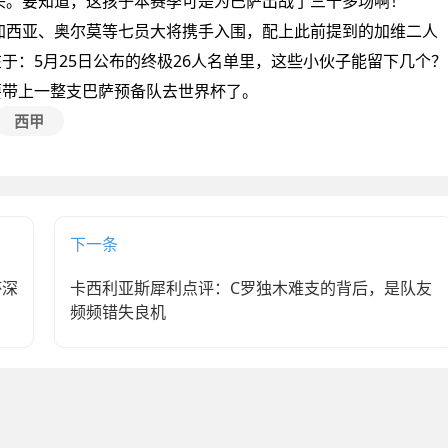
头。要知道，这孩子本赛季可是为巴萨出战了三十多场啊！
西亚、奥尔莫等七员大将携手入围，配上此前提到的加维二人
于：5月25日公布的终极26人名单里，这些小伙子能留下几个？
要带上一整支巴萨预备队去世界杯了。
西甲
下一条
杯深
卡西利亚斯犀利点评：C罗独木难支的背后，是队友
频频错失良机