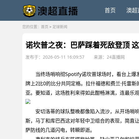
首页
澳超
您的位置：
首页
>
足球新闻
诺坎普之夜：巴萨踩着死敌登顶 
发布于：2026-05-11 16:09:57
来源：24直播网
当终场哨响彻Spotify诺坎普球场时，看台上
牌上2比0的比分共同定格。拉什福德和费兰·托雷
亚。要知道，这场胜利来得如此酣畅淋漓，连最乐
安切洛蒂的球队整晚都像陷入流沙，从开场哨响起
斯，马丁和库巴西这对年轻中卫组合的表现，简直让
萨防线的几道闪电，转瞬即逝。