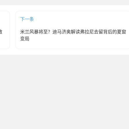
下一条
教
米兰风暴将至？迪马济奥解读弗拉尼去留背后的夏窗
变局