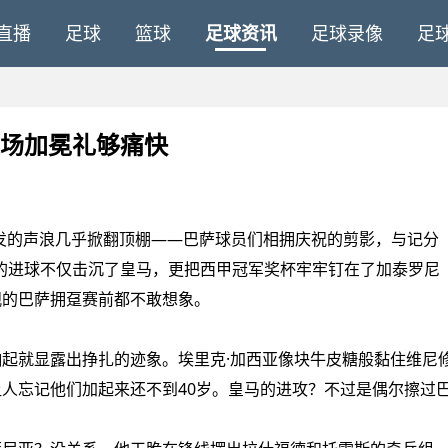
直播
足球
篮球
足球资讯
足球录像
足
这场加冕礼够痛快
爆发的声浪几乎掀翻顶棚——巴萨球员们相拥庆祝的剪影，与记分
斯的进球不仅击沉了皇马，更把西甲冠军奖杯牢牢钉在了加泰罗尼
观的巴萨拥趸赛前都不敢想象。
就显露出挣扎的迹象。埃里克·加西亚像块牛皮糖般黏住维尼
人忘记他们加起来还不到40岁。皇马的进攻？不过是偶尔擦过