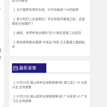
是世界最强
危
|
马宁圆梦世界杯主哨，47岁体脂率11%的秘密
|
意大利盯上瓜迪奥拉？早在他离开曼城之前，这盘
棋就已经摆好了
皮
|
梅西，世界杯淘汰赛的“双15”俱乐部第三位成员
上
|
斯帕莱蒂夏训遭遇"半成品"阵容 尤文重建之路刚起
步
封
突
最新录像
|
07月23日 佛山西甲足球联赛第3轮 湛江龙仁 VS 白坭
兴龙 全场录像
|
07月23日 佛山西甲足球联赛第3轮 广州求其 VS 广东
飞马 全场录像