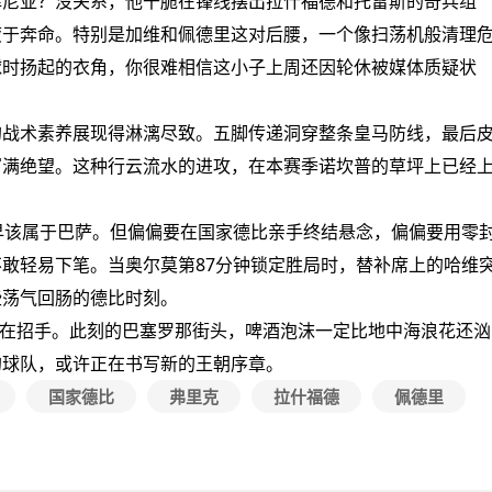
尼亚？没关系，他干脆在锋线摆出拉什福德和托雷斯的奇兵组
疲于奔命。特别是加维和佩德里这对后腰，一个像扫荡机般清理
球时扬起的衣角，你很难相信这小子上周还因轮休被媒体质疑状
战术素养展现得淋漓尽致。五脚传递洞穿整条皇马防线，最后
写满绝望。这种行云流水的进攻，在本赛季诺坎普的草坪上已经
该属于巴萨。但偏偏要在国家德比亲手终结悬念，偏偏要用零
敢轻易下笔。当奥尔莫第87分钟锁定胜局时，替补席上的哈维
些荡气回肠的德比时刻。
正在招手。此刻的巴塞罗那街头，啤酒泡沫一定比地中海浪花还汹
的球队，或许正在书写新的王朝序章。
国家德比
弗里克
拉什福德
佩德里