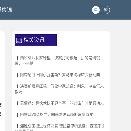
球集锦
简
繁
相关资讯
|
西班牙队长罗德里：决赛打阿根廷，拼的是饥饿
感，不是怕
|
阿森纳盯上阿尔瓦雷斯？罗马诺揭秘转会新动向
|
决赛前烟霾压境，气象学家却说：别急，冷空气来
救场
|
黄健翔：想快就快不算本事，能刹住车才是真功夫
修
巴
|
阿根廷VS英格兰，图赫尔确认赖斯病愈首发
|
连胜法国挺进世杯决赛 德拉富恩特放话：西班牙才