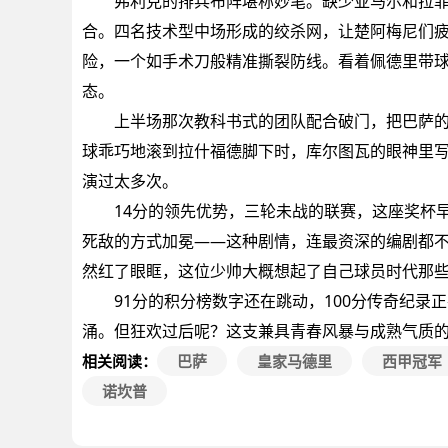
弗利克的排兵布阵堪称妙笔。缺少亚马尔和拉菲
合。四名技术型中场形成的绞杀网，让楚阿梅尼们
险，一个如手术刀般精准撕裂防线。看着佩德里带
态。
上半场那次教科书式的团队配合破门，把巴萨的
球乖巧地滚到拉什福德脚下时，库尔图瓦的眼神里
演过太多次。
14分的领先优势，三轮未战的联赛，这座奖杯早
死敌的方式加冕——这种剧情，连最资深的编剧都不
然红了眼眶，这位少帅大概想起了自己球员时代那
91分的积分榜数字还在跳动，100分传奇纪录
涌。但狂欢过后呢？这支兼具青春风暴与成熟气质
相关阅读：
巴萨
皇家马德里
西甲冠军
诺坎普