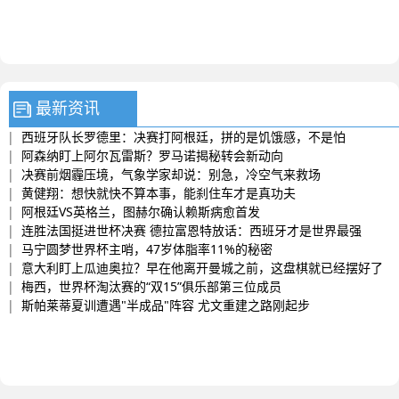
最新资讯
|
西班牙队长罗德里：决赛打阿根廷，拼的是饥饿感，不是怕
|
阿森纳盯上阿尔瓦雷斯？罗马诺揭秘转会新动向
|
决赛前烟霾压境，气象学家却说：别急，冷空气来救场
|
黄健翔：想快就快不算本事，能刹住车才是真功夫
|
阿根廷VS英格兰，图赫尔确认赖斯病愈首发
|
连胜法国挺进世杯决赛 德拉富恩特放话：西班牙才是世界最强
|
马宁圆梦世界杯主哨，47岁体脂率11%的秘密
|
意大利盯上瓜迪奥拉？早在他离开曼城之前，这盘棋就已经摆好了
|
梅西，世界杯淘汰赛的“双15”俱乐部第三位成员
|
斯帕莱蒂夏训遭遇"半成品"阵容 尤文重建之路刚起步