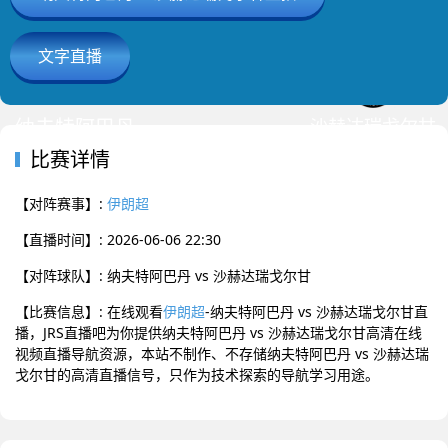
文字直播
2026-06-06 22:30 伊朗超
已结束
纳夫特阿巴丹
沙赫达瑞戈尔甘
0
:
0
比赛详情
【对阵赛事】:
伊朗超
【直播时间】: 2026-06-06 22:30
【对阵球队】: 纳夫特阿巴丹 vs 沙赫达瑞戈尔甘
【比赛信息】: 在线观看
伊朗超
-纳夫特阿巴丹 vs 沙赫达瑞戈尔甘直
播，JRS直播吧为你提供纳夫特阿巴丹 vs 沙赫达瑞戈尔甘高清在线
视频直播导航资源，本站不制作、不存储纳夫特阿巴丹 vs 沙赫达瑞
戈尔甘的高清直播信号，只作为技术探索的导航学习用途。