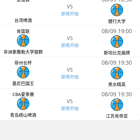
VS
即将开始
台湾啤酒
健行大学
08/09 19:00
肯篮联
VS
即将开始
非洲拿撒勒大学狼群
斯坦比克盾牌
08/09 19:30
菲州长杯
VS
即将开始
基尼巴国王
黑水精英
08/09 19:30
CBA夏季赛
VS
即将开始
青岛崂山啤酒
江苏肯帝亚