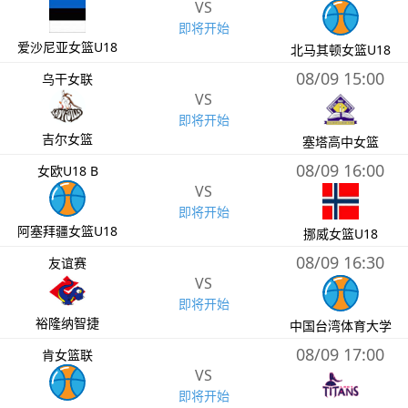
VS
即将开始
爱沙尼亚女篮U18
北马其顿女篮U18
08/09 15:00
乌干女联
VS
即将开始
吉尔女篮
塞塔高中女篮
08/09 16:00
女欧U18 B
VS
即将开始
阿塞拜疆女篮U18
挪威女篮U18
08/09 16:30
友谊赛
VS
即将开始
裕隆纳智捷
中国台湾体育大学
08/09 17:00
肯女篮联
VS
即将开始