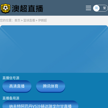
简
繁
您的位置：
首页
>
篮球直播
>
伊朗超
直播信号源
高清直播
腾讯体育
直播备用源
纳夫特阿巴丹VS沙赫达瑞戈尔甘直播