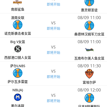
即将开始
南部鲨鱼
惠灵顿圣徒
08/09 11:00
澳南女联
VS
即将开始
诺克斯袭击者女篮
桑德林汉姆军刀女篮
08/09 11:00
Big V女篮
VS
即将开始
西部港口钢人女篮
瓦南布尔美人鱼女篮
08/09 11:30
萨尔LNBS
VS
即将开始
萨尔瓦多雷霆
富埃尔萨
08/09 12:00
NBL(A)
VS
即将开始
墨尔本联
日本B联赛联队